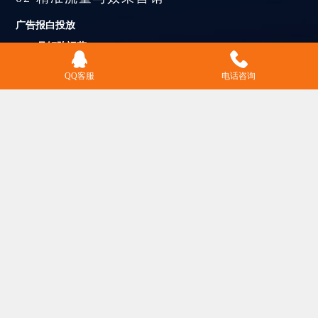
广告报白投放
KOS号矩阵运营
QQ客服
电话咨询
AI SEARCH RESULTS PAGE OPT
03 AI搜索结果页优化（GEO）
主流AI平台优化
全流程数据监控
CRISIS PR